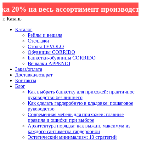
 20% на весь ассортимент производства
г. Казань
Каталог
Рейлы и вешала
Стеллажи
Столы TEVOLO
Обувницы CORRIDO
Банкетки-обувницы CORRIDO
Вешалки APPENDI
Заказ/оплата
Доставка/возврат
Контакты
Блог
Как выбрать банкетку для прихожей: практичное
руководство без лишнего
Как сделать гардеробную в кладовке: пошаговое
руководство
Современная мебель для прихожей: главные
правила и ошибки при выборе
Архитектура порядка: как выжать максимум из
каждого сантиметра гардеробной
Эстетический минимализм: 10 стратегий