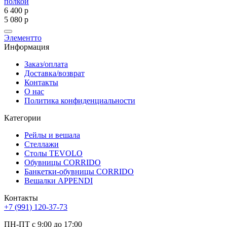
полкой
6 400
р
6
5 080
р
5
Элементто
Информация
Заказ/оплата
Доставка/возврат
Контакты
О нас
Политика конфиденциальности
Категории
Рейлы и вешала
Стеллажи
Столы TEVOLO
Обувницы CORRIDO
Банкетки-обувницы CORRIDO
Вешалки APPENDI
Контакты
+7 (991) 120-37-73
ПН-ПТ с 9:00 до 17:00