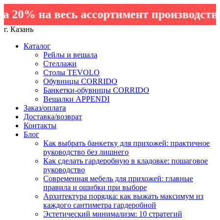
20% на весь ассортимент производства
г. Казань
Каталог
Рейлы и вешала
Стеллажи
Столы TEVOLO
Обувницы CORRIDO
Банкетки-обувницы CORRIDO
Вешалки APPENDI
Заказ/оплата
Доставка/возврат
Контакты
Блог
Как выбрать банкетку для прихожей: практичное
руководство без лишнего
Как сделать гардеробную в кладовке: пошаговое
руководство
Современная мебель для прихожей: главные
правила и ошибки при выборе
Архитектура порядка: как выжать максимум из
каждого сантиметра гардеробной
Эстетический минимализм: 10 стратегий