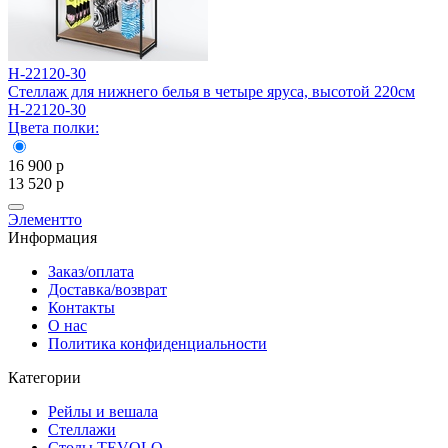
Н-22120-30
Н
Стеллаж для нижнего белья в четыре яруса, высотой 220см
С
Н-22120-30
Н
Цвета полки:
Ц
16 900
р
1
13 520
р
1
Элементто
Информация
Заказ/оплата
Доставка/возврат
Контакты
О нас
Политика конфиденциальности
Категории
Рейлы и вешала
Стеллажи
Столы TEVOLO