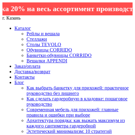
 20% на весь ассортимент производства
г. Казань
Каталог
Рейлы и вешала
Стеллажи
Столы TEVOLO
Обувницы CORRIDO
Банкетки-обувницы CORRIDO
Вешалки APPENDI
Заказ/оплата
Доставка/возврат
Контакты
Блог
Как выбрать банкетку для прихожей: практичное
руководство без лишнего
Как сделать гардеробную в кладовке: пошаговое
руководство
Современная мебель для прихожей: главные
правила и ошибки при выборе
Архитектура порядка: как выжать максимум из
каждого сантиметра гардеробной
Эстетический минимализм: 10 стратегий