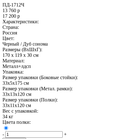
ПД-1712Ч
13 760
р
17 200
р
Характеристики:
Страна:
Россия
Цвет:
Черный / Дуб сонома
Размеры (ВxШxГ):
170 x 119 x 30 см
Материал:
Металл+лдсп
Упаковка:
Размер упаковки (Боковые стойки):
33х5х175 см
Размер упаковки (Метал. рамки):
33х13х120 см
Размер упаковки (Полки):
33х11х120 см
Вес с упаковкой:
34 кг
Цвета полки:
-
+