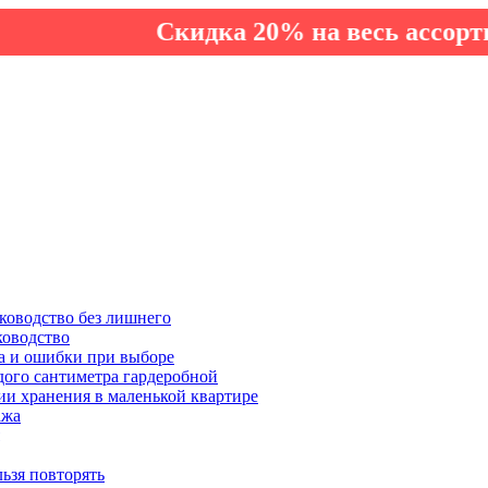
Скидка 20% на весь ассортимент 
ководство без лишнего
ководство
а и ошибки при выборе
дого сантиметра гардеробной
ии хранения в маленькой квартире
ажа
льзя повторять