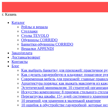
г. Казань
Каталог
Рейлы и вешала
Стеллажи
Столы TEVOLO
Обувницы CORRIDO
Банкетки-обувницы CORRIDO
Вешалки APPENDI
Заказ/оплата
Доставка/возврат
Контакты
Блог
Как выбрать банкетку для прихожей: практичное ру
Как сделать гардеробную в кладовке: пошаговое ру
Современная мебель для прихожей: главные правил
Архитектура порядка: как выжать максимум из каж
Эстетический минимализм: 10 стратегий организац
Искусство композиции: 8 приемов стильного стелл
Перезагрузка шкафа: 15+ идей системного хранения
10 решений для хранения в маленькой квартире
10 ошибок в обустройстве гардеробной, которые не