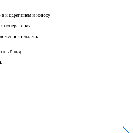
в к царапинам и износу.
х поперечинах.
ложение стеллажа.
енный вид.
а
.