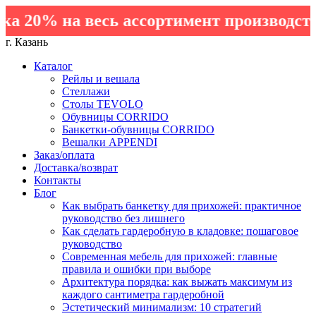
 20% на весь ассортимент производства
г. Казань
Каталог
Рейлы и вешала
Стеллажи
Столы TEVOLO
Обувницы CORRIDO
Банкетки-обувницы CORRIDO
Вешалки APPENDI
Заказ/оплата
Доставка/возврат
Контакты
Блог
Как выбрать банкетку для прихожей: практичное
руководство без лишнего
Как сделать гардеробную в кладовке: пошаговое
руководство
Современная мебель для прихожей: главные
правила и ошибки при выборе
Архитектура порядка: как выжать максимум из
каждого сантиметра гардеробной
Эстетический минимализм: 10 стратегий