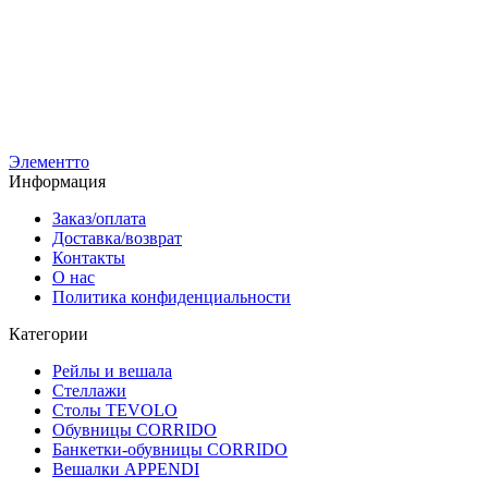
А-7-1200-ЧДС
А
Вешалка напольная ALBERO-1200D регулируемая по высоте
В
с полкой цвета дуб сонома
с
Цвета полки:
Ц
9 500
р
9
7 100
р
7
Элементто
Информация
Заказ/оплата
Доставка/возврат
Контакты
О нас
Политика конфиденциальности
Категории
Рейлы и вешала
Стеллажи
Столы TEVOLO
Обувницы CORRIDO
Банкетки-обувницы CORRIDO
Вешалки APPENDI