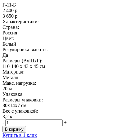
Г-11-Б
2 400
р
3 650
р
Характеристики:
Страна:
Россия
Цвет:
Белый
Регулировка высоты:
Да
Размеры (ВxШxГ):
110-140 x 43 x 45 см
Материал:
Металл
Maкс. нагрузка:
20 кг
Упаковка:
Размеры упаковки:
80x14x7 см
Вес с упаковкой:
3,2 кг
-
+
В корзину
Купить в 1 клик