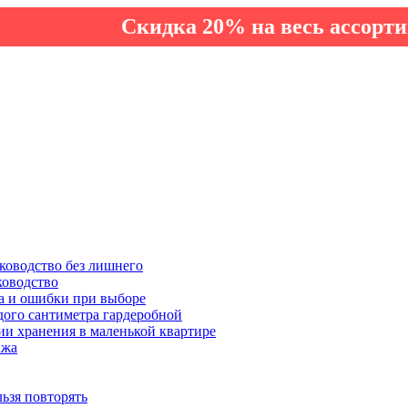
Скидка 20% на весь ассортимент п
ководство без лишнего
ководство
а и ошибки при выборе
дого сантиметра гардеробной
ии хранения в маленькой квартире
ажа
льзя повторять