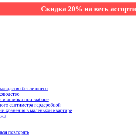
Скидка 20% на весь ассортимент 
ководство без лишнего
ководство
а и ошибки при выборе
дого сантиметра гардеробной
ии хранения в маленькой квартире
ажа
льзя повторять