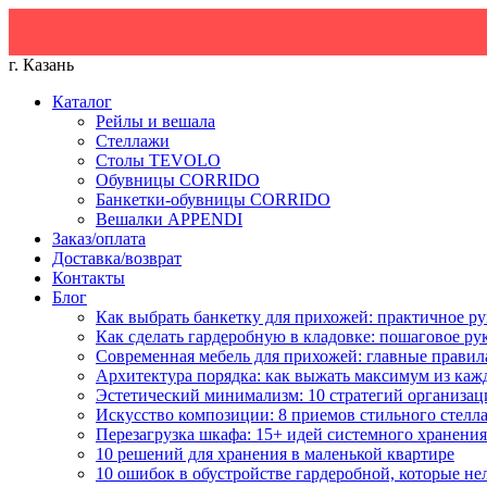
г. Казань
Каталог
Рейлы и вешала
Стеллажи
Столы TEVOLO
Обувницы CORRIDO
Банкетки-обувницы CORRIDO
Вешалки APPENDI
Заказ/оплата
Доставка/возврат
Контакты
Блог
Как выбрать банкетку для прихожей: практичное ру
Как сделать гардеробную в кладовке: пошаговое ру
Современная мебель для прихожей: главные правил
Архитектура порядка: как выжать максимум из каж
Эстетический минимализм: 10 стратегий организац
Искусство композиции: 8 приемов стильного стелл
Перезагрузка шкафа: 15+ идей системного хранения
10 решений для хранения в маленькой квартире
10 ошибок в обустройстве гардеробной, которые не