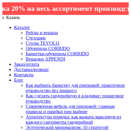
 20% на весь ассортимент производства
г. Казань
Каталог
Рейлы и вешала
Стеллажи
Столы TEVOLO
Обувницы CORRIDO
Банкетки-обувницы CORRIDO
Вешалки APPENDI
Заказ/оплата
Доставка/возврат
Контакты
Блог
Как выбрать банкетку для прихожей: практичное
руководство без лишнего
Как сделать гардеробную в кладовке: пошаговое
руководство
Современная мебель для прихожей: главные
правила и ошибки при выборе
Архитектура порядка: как выжать максимум из
каждого сантиметра гардеробной
Эстетический минимализм: 10 стратегий