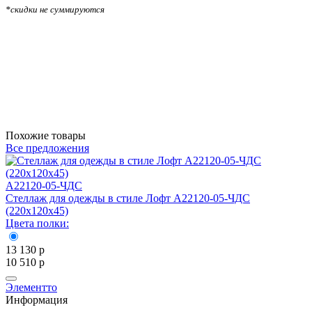
*скидки не суммируются
Похожие товары
Все предложения
A22120-05-ЧДС
С
Стеллаж для одежды в стиле Лофт A22120-05-ЧДС
Ц
(220х120х45)
Цвета полки:
1
8
13 130
р
10 510
р
Элементто
Информация