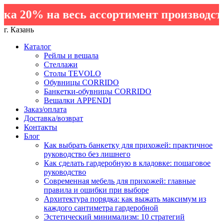
 20% на весь ассортимент производств
г. Казань
Каталог
Рейлы и вешала
Стеллажи
Столы TEVOLO
Обувницы CORRIDO
Банкетки-обувницы CORRIDO
Вешалки APPENDI
Заказ/оплата
Доставка/возврат
Контакты
Блог
Как выбрать банкетку для прихожей: практичное
руководство без лишнего
Как сделать гардеробную в кладовке: пошаговое
руководство
Современная мебель для прихожей: главные
правила и ошибки при выборе
Архитектура порядка: как выжать максимум из
каждого сантиметра гардеробной
Эстетический минимализм: 10 стратегий